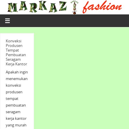
Konveksi
Produsen
Tempat
Pembuatan
Seragam
Kerja Kantor
Apakah ingin
menemukan
konveksi
produsen
tempat
pembuatan
seragam
kerja kantor
yang murah