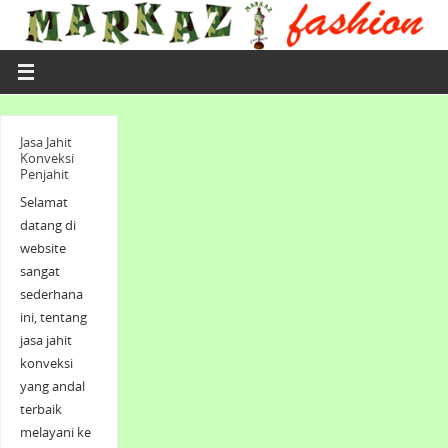
Jasa Jahit
Konveksi
Penjahit
Selamat
datang di
website
sangat
sederhana
ini, tentang
jasa jahit
konveksi
yang andal
terbaik
melayani ke